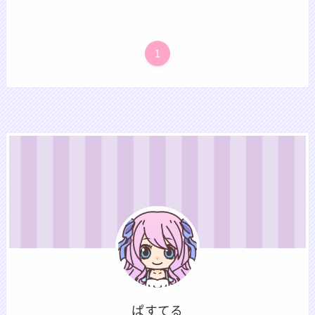
1
ぱすてる